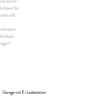
ise durch
chkeit für
nterkunft.
richteten
lichkeit.
angen!
Garage mit E-Ladestation