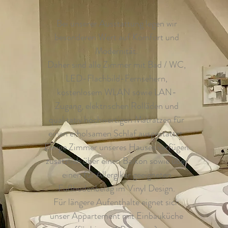
Bei unserer Ausstattung legen wir
besonderen Wert auf Komfort und
Modernität.
Daher sind alle Zimmer mit Bad / WC,
LED-Flachbild-Fernsehern,
kostenlosem WLAN sowie LAN-
Zugang, elektrischen Rolläden und
qualitativ hochwertigen Matratzen für
einen erholsamen Schlaf ausgestattet.
Einige Zimmer unseres Hauses verfügen
zusätzlich über einen Balkon sowie über
einen für Allergiker geeigneten
Fußbodenbelag im Vinyl Design.
Für längere Aufenthalte eignet sich
unser Appartement mit Einbauküche