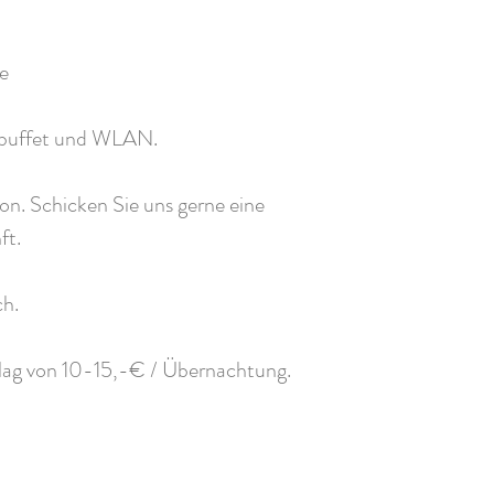
e
cksbuffet und WLAN.
on. Schicken Sie uns gerne eine
ft.
ch.
hlag von 10-15,-€ / Übernachtung.